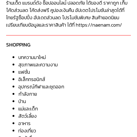
ร้านเด็ด แบรนด์ดัง ช็อปออนไลน์ ปลอดภัย ได้ของดี ราคาถูก เก็บ
โค้ดส่วนลด โค้ดส่งฟรี คูปองเงินคืน อัปเดตโปรโมชันล่าสุดได้ที่
ไทยรัฐช็อปปิ้ง อัปเดตส่วนลด โปรโมชันพิเศษ สินค้ายอดนิยม
เปรียบเทียบข้อมูลและราคาสินค้า ได้ที่ https://naenam.com/
SHOPPING
บทความมาใหม่
สุขภาพและความงาม
แฟชั่น
อิเล็กทรอนิกส์
อุปกรณ์กีฬาและชุดออก
กำลังกาย
บ้าน
แม่และเด็ก
สัตว์เลี้ยง
อาหาร
ท่องเที่ยว