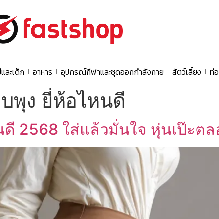
่และเด็ก
อาหาร
อุปกรณ์กีฬาและชุดออกกำลังกาย
สัตว์เลี้ยง
ท่อ
บพุง ยี่ห้อไหนดี
นดี 2568 ใส่แล้วมั่นใจ หุ่นเป๊ะต