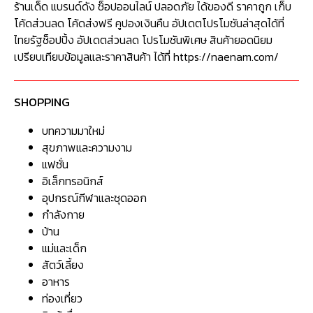
ร้านเด็ด แบรนด์ดัง ช็อปออนไลน์ ปลอดภัย ได้ของดี ราคาถูก เก็บ
โค้ดส่วนลด โค้ดส่งฟรี คูปองเงินคืน อัปเดตโปรโมชันล่าสุดได้ที่
ไทยรัฐช็อปปิ้ง อัปเดตส่วนลด โปรโมชันพิเศษ สินค้ายอดนิยม
เปรียบเทียบข้อมูลและราคาสินค้า ได้ที่ https://naenam.com/
SHOPPING
บทความมาใหม่
สุขภาพและความงาม
แฟชั่น
อิเล็กทรอนิกส์
อุปกรณ์กีฬาและชุดออก
กำลังกาย
บ้าน
แม่และเด็ก
สัตว์เลี้ยง
อาหาร
ท่องเที่ยว