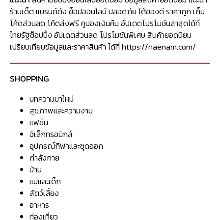
ร้านเด็ด แบรนด์ดัง ช็อปออนไลน์ ปลอดภัย ได้ของดี ราคาถูก เก็บ
โค้ดส่วนลด โค้ดส่งฟรี คูปองเงินคืน อัปเดตโปรโมชันล่าสุดได้ที่
ไทยรัฐช็อปปิ้ง อัปเดตส่วนลด โปรโมชันพิเศษ สินค้ายอดนิยม
เปรียบเทียบข้อมูลและราคาสินค้า ได้ที่ https://naenam.com/
SHOPPING
บทความมาใหม่
สุขภาพและความงาม
แฟชั่น
อิเล็กทรอนิกส์
อุปกรณ์กีฬาและชุดออก
กำลังกาย
บ้าน
แม่และเด็ก
สัตว์เลี้ยง
อาหาร
ท่องเที่ยว