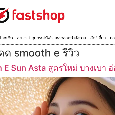
่และเด็ก
อาหาร
อุปกรณ์กีฬาและชุดออกกำลังกาย
สัตว์เลี้ยง
ท่อ
ดด smooth e รีวิว
 E Sun Asta สูตรใหม่ บางเบา อ่อน