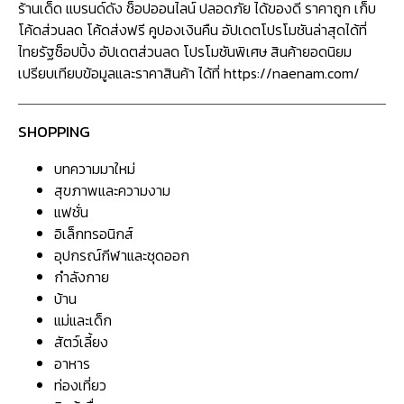
ร้านเด็ด แบรนด์ดัง ช็อปออนไลน์ ปลอดภัย ได้ของดี ราคาถูก เก็บ
โค้ดส่วนลด โค้ดส่งฟรี คูปองเงินคืน อัปเดตโปรโมชันล่าสุดได้ที่
ไทยรัฐช็อปปิ้ง อัปเดตส่วนลด โปรโมชันพิเศษ สินค้ายอดนิยม
เปรียบเทียบข้อมูลและราคาสินค้า ได้ที่ https://naenam.com/
SHOPPING
บทความมาใหม่
สุขภาพและความงาม
แฟชั่น
อิเล็กทรอนิกส์
อุปกรณ์กีฬาและชุดออก
กำลังกาย
บ้าน
แม่และเด็ก
สัตว์เลี้ยง
อาหาร
ท่องเที่ยว