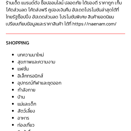
ร้านเด็ด แบรนด์ดัง ช็อปออนไลน์ ปลอดภัย ได้ของดี ราคาถูก เก็บ
โค้ดส่วนลด โค้ดส่งฟรี คูปองเงินคืน อัปเดตโปรโมชันล่าสุดได้ที่
ไทยรัฐช็อปปิ้ง อัปเดตส่วนลด โปรโมชันพิเศษ สินค้ายอดนิยม
เปรียบเทียบข้อมูลและราคาสินค้า ได้ที่ https://naenam.com/
SHOPPING
บทความมาใหม่
สุขภาพและความงาม
แฟชั่น
อิเล็กทรอนิกส์
อุปกรณ์กีฬาและชุดออก
กำลังกาย
บ้าน
แม่และเด็ก
สัตว์เลี้ยง
อาหาร
ท่องเที่ยว