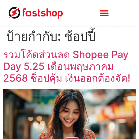
ป้ายกำกับ:
ช้อปปี้
รวมโค้ดส่วนลด Shopee Pay
Day 5.25 เดือนพฤษภาคม
2568 ช็อปคุ้ม เงินออกต้องจัด!