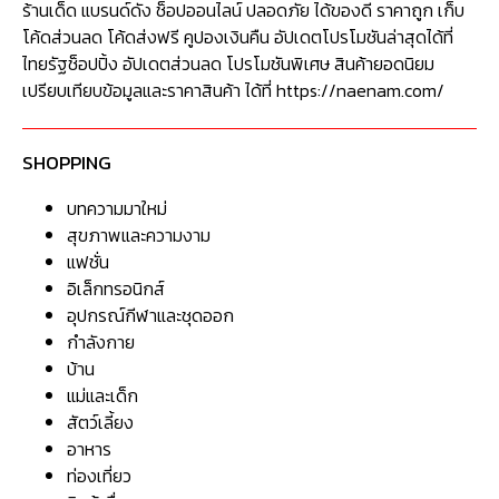
ร้านเด็ด แบรนด์ดัง ช็อปออนไลน์ ปลอดภัย ได้ของดี ราคาถูก เก็บ
โค้ดส่วนลด โค้ดส่งฟรี คูปองเงินคืน อัปเดตโปรโมชันล่าสุดได้ที่
ไทยรัฐช็อปปิ้ง อัปเดตส่วนลด โปรโมชันพิเศษ สินค้ายอดนิยม
เปรียบเทียบข้อมูลและราคาสินค้า ได้ที่ https://naenam.com/
SHOPPING
บทความมาใหม่
สุขภาพและความงาม
แฟชั่น
อิเล็กทรอนิกส์
อุปกรณ์กีฬาและชุดออก
กำลังกาย
บ้าน
แม่และเด็ก
สัตว์เลี้ยง
อาหาร
ท่องเที่ยว