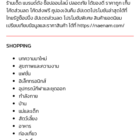
ร้านเด็ด แบรนด์ดัง ช็อปออนไลน์ ปลอดภัย ได้ของดี ราคาถูก เก็บ
โค้ดส่วนลด โค้ดส่งฟรี คูปองเงินคืน อัปเดตโปรโมชันล่าสุดได้ที่
ไทยรัฐช็อปปิ้ง อัปเดตส่วนลด โปรโมชันพิเศษ สินค้ายอดนิยม
เปรียบเทียบข้อมูลและราคาสินค้า ได้ที่ https://naenam.com/
SHOPPING
บทความมาใหม่
สุขภาพและความงาม
แฟชั่น
อิเล็กทรอนิกส์
อุปกรณ์กีฬาและชุดออก
กำลังกาย
บ้าน
แม่และเด็ก
สัตว์เลี้ยง
อาหาร
ท่องเที่ยว