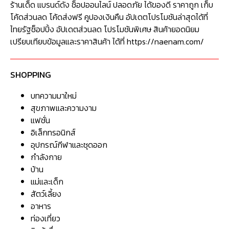
ร้านเด็ด แบรนด์ดัง ช็อปออนไลน์ ปลอดภัย ได้ของดี ราคาถูก เก็บ
โค้ดส่วนลด โค้ดส่งฟรี คูปองเงินคืน อัปเดตโปรโมชันล่าสุดได้ที่
ไทยรัฐช็อปปิ้ง อัปเดตส่วนลด โปรโมชันพิเศษ สินค้ายอดนิยม
เปรียบเทียบข้อมูลและราคาสินค้า ได้ที่ https://naenam.com/
SHOPPING
บทความมาใหม่
สุขภาพและความงาม
แฟชั่น
อิเล็กทรอนิกส์
อุปกรณ์กีฬาและชุดออก
กำลังกาย
บ้าน
แม่และเด็ก
สัตว์เลี้ยง
อาหาร
ท่องเที่ยว