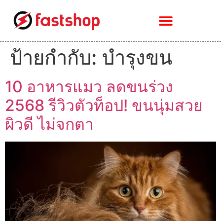
ป้ายกำกับ:
บำรุงขน
10 อาหารแมว ลดขนร่วง
2568 รีวิวตัวท็อป! ขนนุ่มสวย
ผิวดี ไม่จกตา