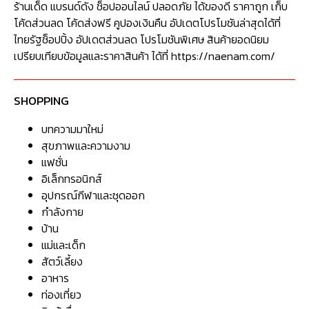
ร้านเด็ด แบรนด์ดัง ช็อปออนไลน์ ปลอดภัย ได้ของดี ราคาถูก เก็บ
โค้ดส่วนลด โค้ดส่งฟรี คูปองเงินคืน อัปเดตโปรโมชันล่าสุดได้ที่
ไทยรัฐช็อปปิ้ง อัปเดตส่วนลด โปรโมชันพิเศษ สินค้ายอดนิยม
เปรียบเทียบข้อมูลและราคาสินค้า ได้ที่ https://naenam.com/
SHOPPING
บทความมาใหม่
สุขภาพและความงาม
แฟชั่น
อิเล็กทรอนิกส์
อุปกรณ์กีฬาและชุดออก
กำลังกาย
บ้าน
แม่และเด็ก
สัตว์เลี้ยง
อาหาร
ท่องเที่ยว