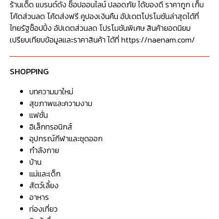
ร้านเด็ด แบรนด์ดัง ช็อปออนไลน์ ปลอดภัย ได้ของดี ราคาถูก เก็บ
โค้ดส่วนลด โค้ดส่งฟรี คูปองเงินคืน อัปเดตโปรโมชันล่าสุดได้ที่
ไทยรัฐช็อปปิ้ง อัปเดตส่วนลด โปรโมชันพิเศษ สินค้ายอดนิยม
เปรียบเทียบข้อมูลและราคาสินค้า ได้ที่ https://naenam.com/
SHOPPING
บทความมาใหม่
สุขภาพและความงาม
แฟชั่น
อิเล็กทรอนิกส์
อุปกรณ์กีฬาและชุดออก
กำลังกาย
บ้าน
แม่และเด็ก
สัตว์เลี้ยง
อาหาร
ท่องเที่ยว