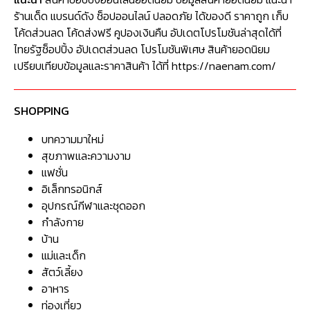
ร้านเด็ด แบรนด์ดัง ช็อปออนไลน์ ปลอดภัย ได้ของดี ราคาถูก เก็บ
โค้ดส่วนลด โค้ดส่งฟรี คูปองเงินคืน อัปเดตโปรโมชันล่าสุดได้ที่
ไทยรัฐช็อปปิ้ง อัปเดตส่วนลด โปรโมชันพิเศษ สินค้ายอดนิยม
เปรียบเทียบข้อมูลและราคาสินค้า ได้ที่ https://naenam.com/
SHOPPING
บทความมาใหม่
สุขภาพและความงาม
แฟชั่น
อิเล็กทรอนิกส์
อุปกรณ์กีฬาและชุดออก
กำลังกาย
บ้าน
แม่และเด็ก
สัตว์เลี้ยง
อาหาร
ท่องเที่ยว