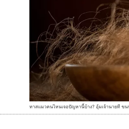
ทาสแมวคนไหนเจอปัญหานี้บ้าง? อุ้มเจ้านายที ขนฟ