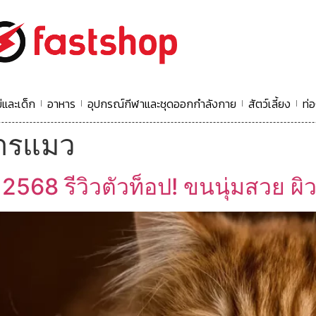
่และเด็ก
อาหาร
อุปกรณ์กีฬาและชุดออกกำลังกาย
สัตว์เลี้ยง
ท่อ
หารแมว
68 รีวิวตัวท็อป! ขนนุ่มสวย ผิว