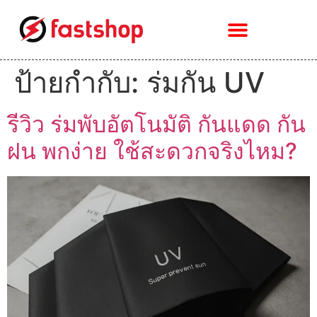
ป้ายกำกับ:
ร่มกัน UV
รีวิว ร่มพับอัตโนมัติ กันแดด กัน
ฝน พกง่าย ใช้สะดวกจริงไหม?