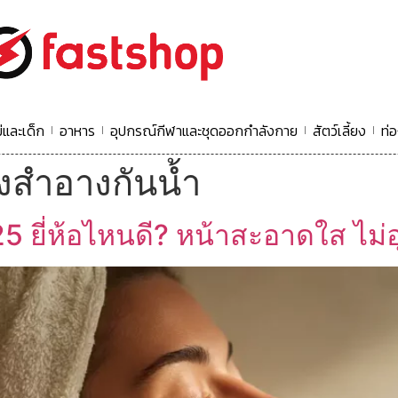
่และเด็ก
อาหาร
อุปกรณ์กีฬาและชุดออกกำลังกาย
สัตว์เลี้ยง
ท่อ
องสำอางกันน้ำ
25 ยี่ห้อไหนดี? หน้าสะอาดใส ไม่อ