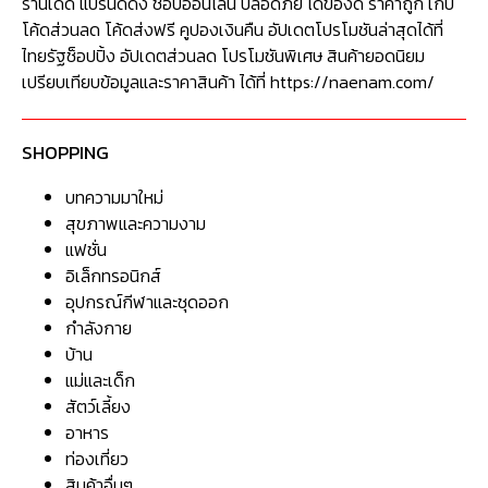
ร้านเด็ด แบรนด์ดัง ช็อปออนไลน์ ปลอดภัย ได้ของดี ราคาถูก เก็บ
โค้ดส่วนลด โค้ดส่งฟรี คูปองเงินคืน อัปเดตโปรโมชันล่าสุดได้ที่
ไทยรัฐช็อปปิ้ง อัปเดตส่วนลด โปรโมชันพิเศษ สินค้ายอดนิยม
เปรียบเทียบข้อมูลและราคาสินค้า ได้ที่ https://naenam.com/
SHOPPING
บทความมาใหม่
สุขภาพและความงาม
แฟชั่น
อิเล็กทรอนิกส์
อุปกรณ์กีฬาและชุดออก
กำลังกาย
บ้าน
แม่และเด็ก
สัตว์เลี้ยง
อาหาร
ท่องเที่ยว
สินค้าอื่นๆ