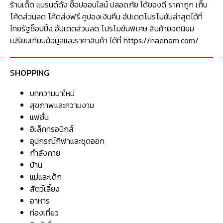
ร้านเด็ด แบรนด์ดัง ช็อปออนไลน์ ปลอดภัย ได้ของดี ราคาถูก เก็บ
โค้ดส่วนลด โค้ดส่งฟรี คูปองเงินคืน อัปเดตโปรโมชันล่าสุดได้ที่
ไทยรัฐช็อปปิ้ง อัปเดตส่วนลด โปรโมชันพิเศษ สินค้ายอดนิยม
เปรียบเทียบข้อมูลและราคาสินค้า ได้ที่ https://naenam.com/
SHOPPING
บทความมาใหม่
สุขภาพและความงาม
แฟชั่น
อิเล็กทรอนิกส์
อุปกรณ์กีฬาและชุดออก
กำลังกาย
บ้าน
แม่และเด็ก
สัตว์เลี้ยง
อาหาร
ท่องเที่ยว