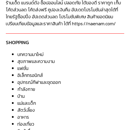
ร้านเด็ด แบรนด์ดัง ช็อปออนไลน์ ปลอดภัย ได้ของดี ราคาถูก เก็บ
โค้ดส่วนลด โค้ดส่งฟรี คูปองเงินคืน อัปเดตโปรโมชันล่าสุดได้ที่
ไทยรัฐช็อปปิ้ง อัปเดตส่วนลด โปรโมชันพิเศษ สินค้ายอดนิยม
เปรียบเทียบข้อมูลและราคาสินค้า ได้ที่ https://naenam.com/
SHOPPING
บทความมาใหม่
สุขภาพและความงาม
แฟชั่น
อิเล็กทรอนิกส์
อุปกรณ์กีฬาและชุดออก
กำลังกาย
บ้าน
แม่และเด็ก
สัตว์เลี้ยง
อาหาร
ท่องเที่ยว