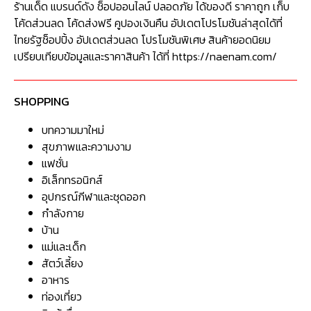
ร้านเด็ด แบรนด์ดัง ช็อปออนไลน์ ปลอดภัย ได้ของดี ราคาถูก เก็บ
โค้ดส่วนลด โค้ดส่งฟรี คูปองเงินคืน อัปเดตโปรโมชันล่าสุดได้ที่
ไทยรัฐช็อปปิ้ง อัปเดตส่วนลด โปรโมชันพิเศษ สินค้ายอดนิยม
เปรียบเทียบข้อมูลและราคาสินค้า ได้ที่ https://naenam.com/
SHOPPING
บทความมาใหม่
สุขภาพและความงาม
แฟชั่น
อิเล็กทรอนิกส์
อุปกรณ์กีฬาและชุดออก
กำลังกาย
บ้าน
แม่และเด็ก
สัตว์เลี้ยง
อาหาร
ท่องเที่ยว