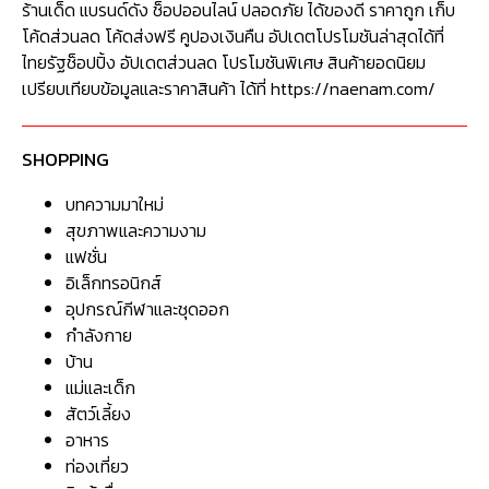
ร้านเด็ด แบรนด์ดัง ช็อปออนไลน์ ปลอดภัย ได้ของดี ราคาถูก เก็บ
โค้ดส่วนลด โค้ดส่งฟรี คูปองเงินคืน อัปเดตโปรโมชันล่าสุดได้ที่
ไทยรัฐช็อปปิ้ง อัปเดตส่วนลด โปรโมชันพิเศษ สินค้ายอดนิยม
เปรียบเทียบข้อมูลและราคาสินค้า ได้ที่ https://naenam.com/
SHOPPING
บทความมาใหม่
สุขภาพและความงาม
แฟชั่น
อิเล็กทรอนิกส์
อุปกรณ์กีฬาและชุดออก
กำลังกาย
บ้าน
แม่และเด็ก
สัตว์เลี้ยง
อาหาร
ท่องเที่ยว