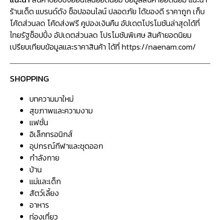
ร้านเด็ด แบรนด์ดัง ช็อปออนไลน์ ปลอดภัย ได้ของดี ราคาถูก เก็บ
โค้ดส่วนลด โค้ดส่งฟรี คูปองเงินคืน อัปเดตโปรโมชันล่าสุดได้ที่
ไทยรัฐช็อปปิ้ง อัปเดตส่วนลด โปรโมชันพิเศษ สินค้ายอดนิยม
เปรียบเทียบข้อมูลและราคาสินค้า ได้ที่ https://naenam.com/
SHOPPING
บทความมาใหม่
สุขภาพและความงาม
แฟชั่น
อิเล็กทรอนิกส์
อุปกรณ์กีฬาและชุดออก
กำลังกาย
บ้าน
แม่และเด็ก
สัตว์เลี้ยง
อาหาร
ท่องเที่ยว